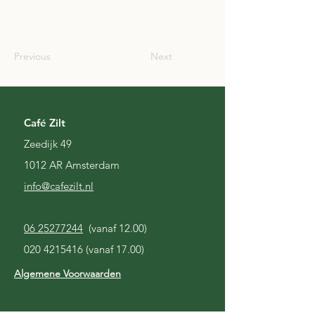
SCO
Previous
Next
Café Zilt
Zeedijk 49
1012 AR Amsterdam
i
nfo@cafezilt.nl
06 25277244
(vanaf 12.00)
020 4215416
(vanaf 17.00)
Algemene Voorwaarden