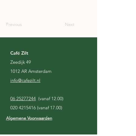
SCO
Previous
Next
Café Zilt
Zeedijk 49
1012 AR Amsterdam
i
nfo@cafezilt.nl
06 25277244
(vanaf 12.00)
020 4215416
(vanaf 17.00)
Algemene Voorwaarden