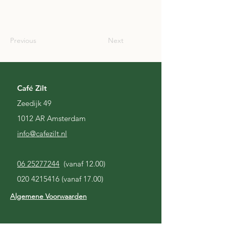
SCO
Previous
Next
Café Zilt
Zeedijk 49
1012 AR Amsterdam
i
nfo@cafezilt.nl
06 25277244
(vanaf 12.00)
020 4215416
(vanaf 17.00)
Algemene Voorwaarden