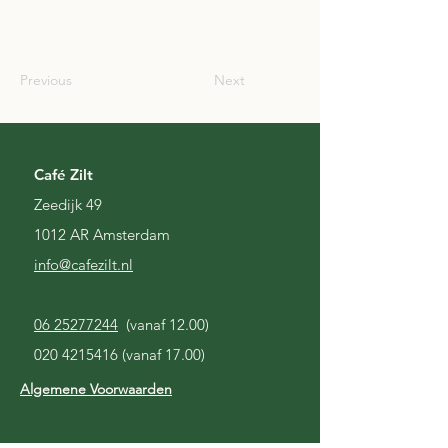
SCO
Previous
Next
Café Zilt
Zeedijk 49
1012 AR Amsterdam
i
nfo@cafezilt.nl
06 25277244
(vanaf 12.00)
020 4215416
(vanaf 17.00)
Algemene Voorwaarden