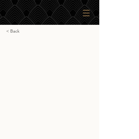
< Back
Càrn Mòr Craigellachie
Càrn Mòr Craigellachie