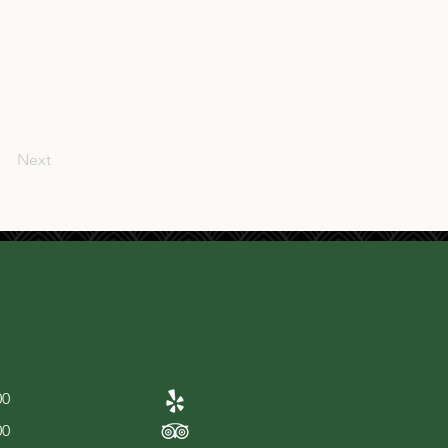
Next
00
00