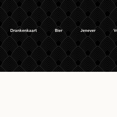
Drankenkaart
Bier
Jenever
V
nhead Loch Lomond 