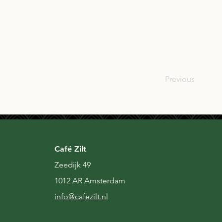
SCO
Previous
Café Zilt
Zeedijk 49
1012 AR Amsterdam
i
nfo@cafezilt.nl