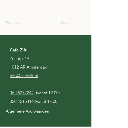
SCO
Previous
Next
Café Zilt
Zeedijk 49
1012 AR Amsterdam
i
nfo@cafezilt.nl
06 25277244
(vanaf 12.00)
020 4215416
(vanaf 17.00)
Algemene Voorwaarden