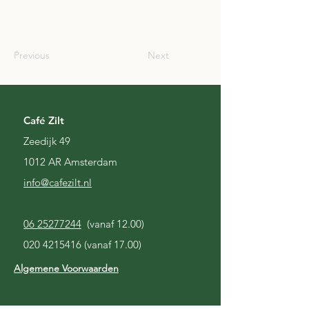
USA
Previous
Next
Café Zilt
Zeedijk 49
1012 AR Amsterdam
i
nfo@cafezilt.nl
06 25277244
(vanaf 12.00)
020 4215416
(vanaf 17.00)
Algemene Voorwaarden