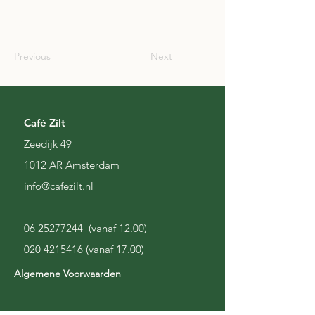
SCO
Previous
Next
Café Zilt
Zeedijk 49
1012 AR Amsterdam
i
nfo@cafezilt.nl
06 25277244
(vanaf 12.00)
020 4215416
(vanaf 17.00)
Algemene Voorwaarden