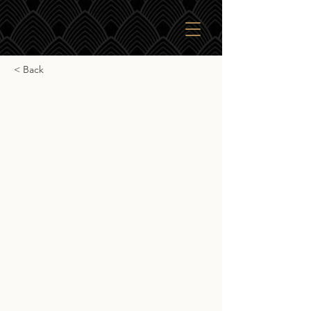
< Back
Gordon & Macphail
Braes of Glenlivet
Gordon & Macphail Braes of Glenlivet