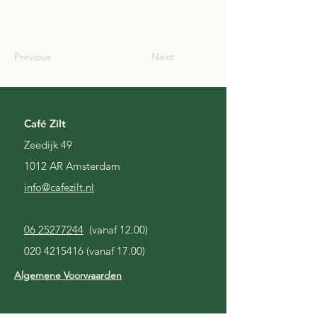
SCO
Previous
Next
Café Zilt
Zeedijk 49
1012 AR Amsterdam
i
nfo@cafezilt.nl
06 25277244
(vanaf 12.00)
020 4215416
(vanaf 17.00)
Algemene Voorwaarden