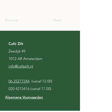
SCO
Previous
Next
Café Zilt
Zeedijk 49
1012 AR Amsterdam
i
nfo@cafezilt.nl
06 25277244
(vanaf 12.00)
020 4215416
(vanaf 17.00)
Algemene Voorwaarden