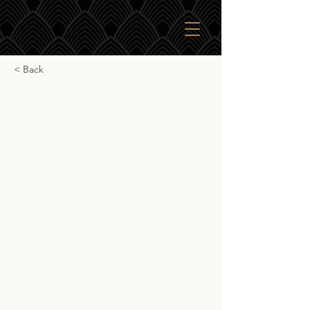
< Back
Gordon & Macphail
Teaninch
Gordon & Macphail Teaninch