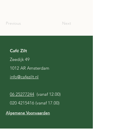
SCO
Previous
Next
Café Zilt
Zeedijk 49
1012 AR Amsterdam
i
nfo@cafezilt.nl
06 25277244
(vanaf 12.00)
020 4215416
(vanaf 17.00)
Algemene Voorwaarden