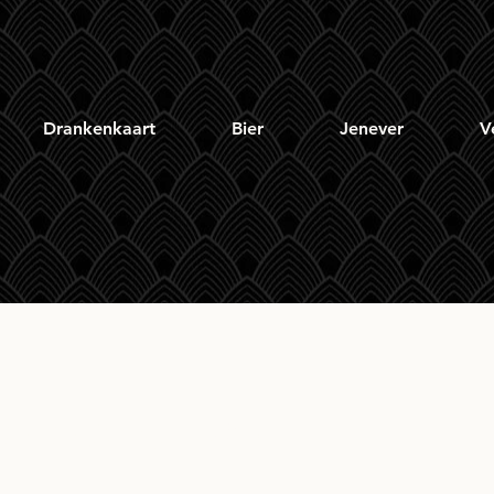
Drankenkaart
Bier
Jenever
V
carabus 10yr