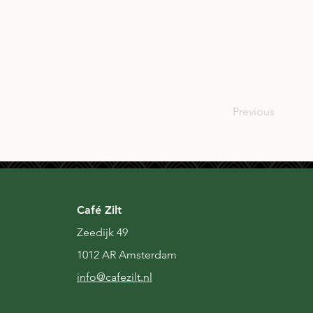
SCO
Previous
Café Zilt
Zeedijk 49
1012 AR Amsterdam
i
nfo@cafezilt.nl