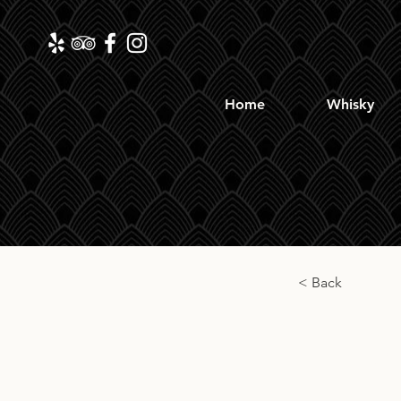
Home
Whisky
< Back
HL S