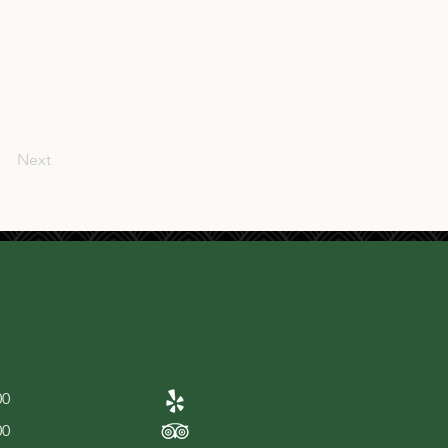
Next
00
00