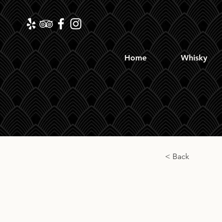
Home
Whisky
< Back
Hogsh