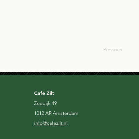
SCO
Previous
Café Zilt
Zeedijk 49
1012 AR Amsterdam
i
nfo@cafezilt.nl