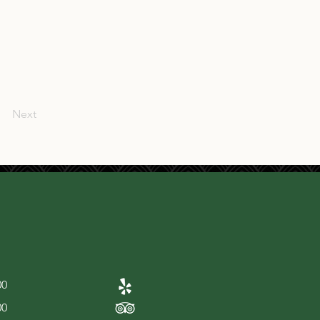
Next
00
00