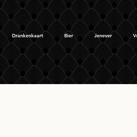
Drankenkaart
Bier
Jenever
V
ead North British Si