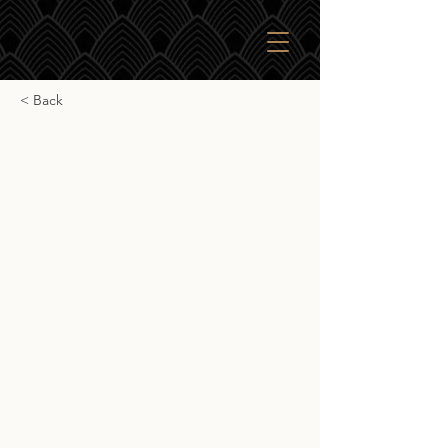
< Back
Hunter Laing O&R Royal
Lochnagar 34yr
Hunter Laing O&R Royal Lochnagar
34yr