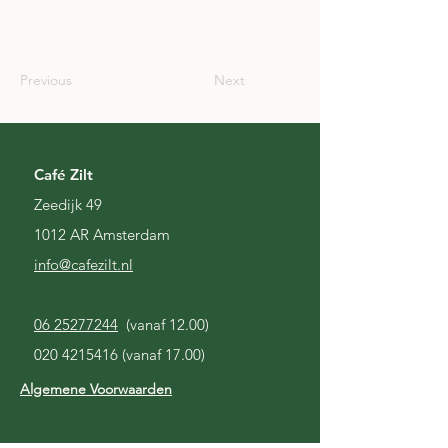
SCO
Previous
Next
Café Zilt
Zeedijk 49
1012 AR Amsterdam
i
nfo@cafezilt.nl
06 25277244
(vanaf 12.00)
020 4215416
(vanaf 17.00)
Algemene Voorwaarden