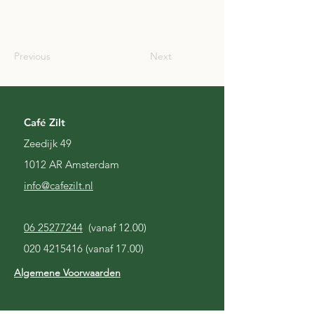
USA
Previous
Next
Café Zilt
Zeedijk 49
1012 AR Amsterdam
i
nfo@cafezilt.nl
06 25277244
(vanaf 12.00)
020 4215416
(vanaf 17.00)
Algemene Voorwaarden