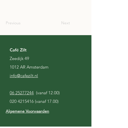
USA
Previous
Next
Café Zilt
Zeedijk 49
1012 AR Amsterdam
i
nfo@cafezilt.nl
06 25277244
(vanaf 12.00)
020 4215416
(vanaf 17.00)
Algemene Voorwaarden