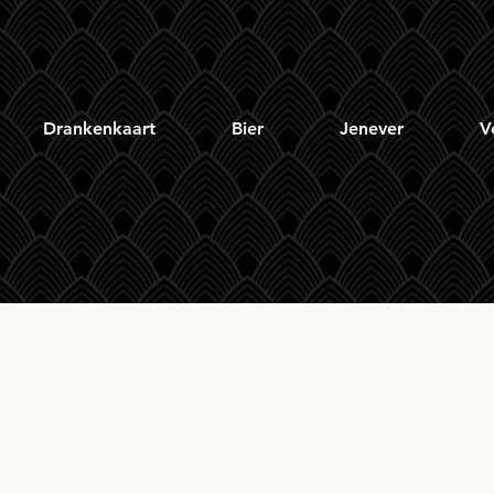
Drankenkaart
Bier
Jenever
V
Daniels's Gentleman