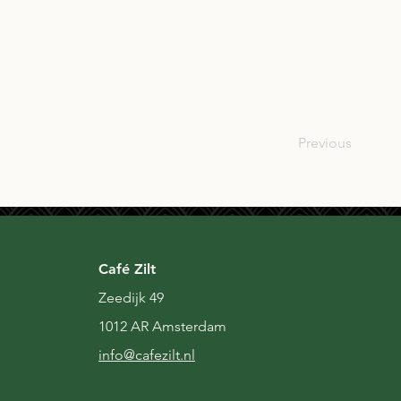
USA
Previous
Café Zilt
Zeedijk 49
1012 AR Amsterdam
i
nfo@cafezilt.nl