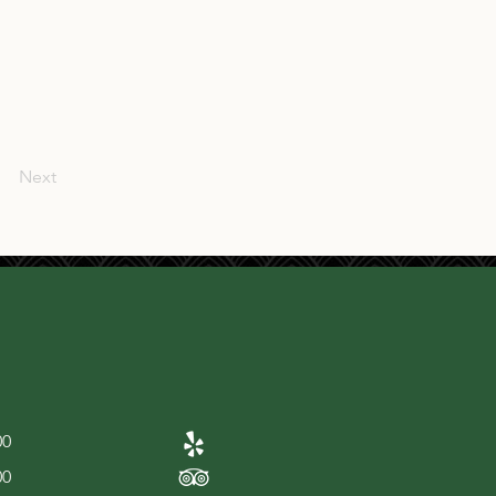
Next
00
00