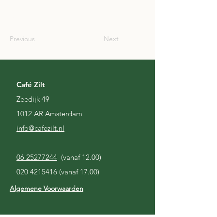
SCO
Previous
Next
Café Zilt
Zeedijk 49
1012 AR Amsterdam
i
nfo@cafezilt.nl
06 25277244
(vanaf 12.00)
020 4215416
(vanaf 17.00)
Algemene Voorwaarden