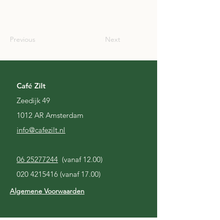
SCO
Previous
Next
Café Zilt
Zeedijk 49
1012 AR Amsterdam
i
nfo@cafezilt.nl
06 25277244
(vanaf 12.00)
020 4215416
(vanaf 17.00)
Algemene Voorwaarden