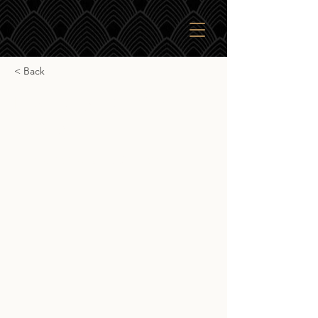
< Back
Laphroaig 10yr Cask
Strength
Laphroaig 10yr Cask Strength