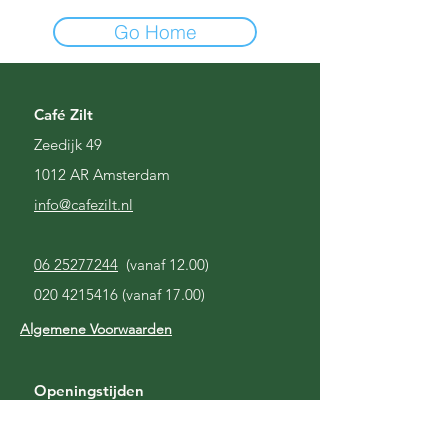
Go Home
Café Zilt
Zeedijk 49
1012 AR Amsterdam
i
nfo@cafezilt.nl
06 25277244
(vanaf 12.00)
020 4215416
(vanaf 17.00)
Algemene Voorwaarden
Openingstijden
Gesloten
Maandag