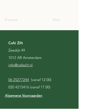
JPN
Previous
Next
Café Zilt
Zeedijk 49
1012 AR Amsterdam
i
nfo@cafezilt.nl
06 25277244
(vanaf 12.00)
020 4215416
(vanaf 17.00)
Algemene Voorwaarden