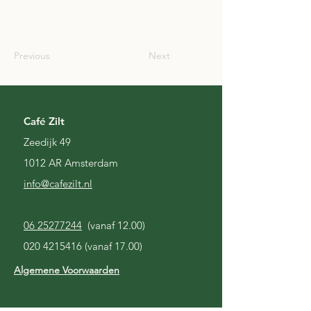
NLD
Previous
Next
Café Zilt
Zeedijk 49
1012 AR Amsterdam
i
nfo@cafezilt.nl
06 25277244
(vanaf 12.00)
020 4215416
(vanaf 17.00)
Algemene Voorwaarden