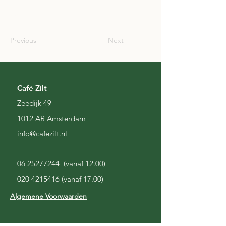
SCO
Previous
Next
Café Zilt
Zeedijk 49
1012 AR Amsterdam
i
nfo@cafezilt.nl
06 25277244
(vanaf 12.00)
020 4215416
(vanaf 17.00)
Algemene Voorwaarden