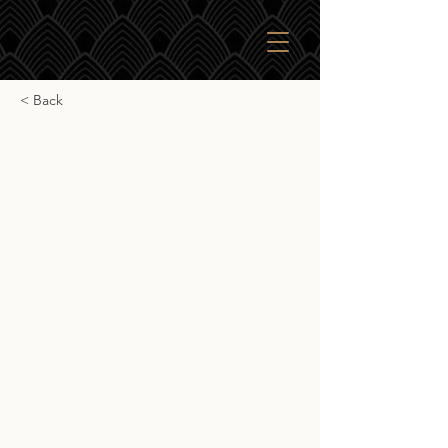
< Back
Old Malt Cask
Linlithgow 26yr 1975
Old Malt Cask Linlithgow 26yr 1975