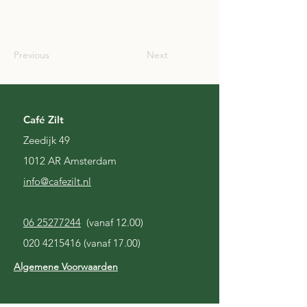
SCO
Previous
Next
Café Zilt
Zeedijk 49
1012 AR Amsterdam
i
nfo@cafezilt.nl
06 25277244
(vanaf 12.00)
020 4215416
(vanaf 17.00)
Algemene Voorwaarden