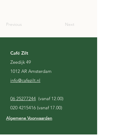
SCO
Previous
Next
Café Zilt
Zeedijk 49
1012 AR Amsterdam
i
nfo@cafezilt.nl
06 25277244
(vanaf 12.00)
020 4215416
(vanaf 17.00)
Algemene Voorwaarden