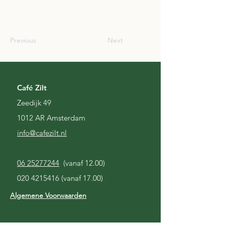
SCO
Previous
Next
Café Zilt
Zeedijk 49
1012 AR Amsterdam
i
nfo@cafezilt.nl
06 25277244
(vanaf 12.00)
020 4215416
(vanaf 17.00)
Algemene Voorwaarden