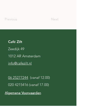
SCO
Previous
Next
Café Zilt
Zeedijk 49
1012 AR Amsterdam
i
nfo@cafezilt.nl
06 25277244
(vanaf 12.00)
020 4215416
(vanaf 17.00)
Algemene Voorwaarden