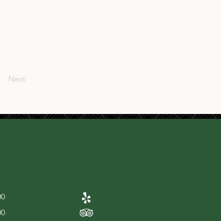
Next
00
00