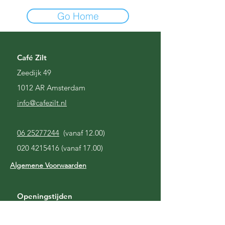
Go Home
Café Zilt
Zeedijk 49
1012 AR Amsterdam
i
nfo@cafezilt.nl
06 25277244
(vanaf 12.00)
020 4215416
(vanaf 17.00)
Algemene Voorwaarden
Openingstijden
Gesloten
Maandag