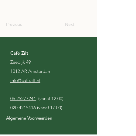
SCO
Previous
Next
Café Zilt
Zeedijk 49
1012 AR Amsterdam
i
nfo@cafezilt.nl
06 25277244
(vanaf 12.00)
020 4215416
(vanaf 17.00)
Algemene Voorwaarden