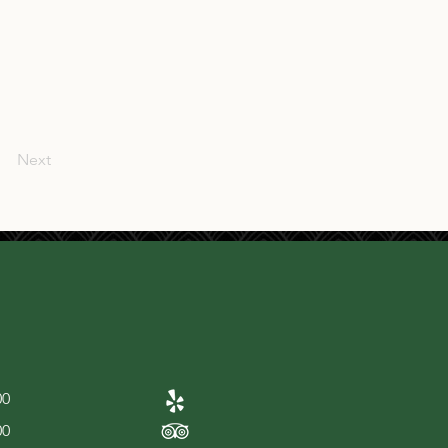
Next
00
00