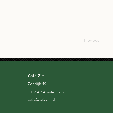
SCO
Previous
Café Zilt
Zeedijk 49
1012 AR Amsterdam
i
nfo@cafezilt.nl