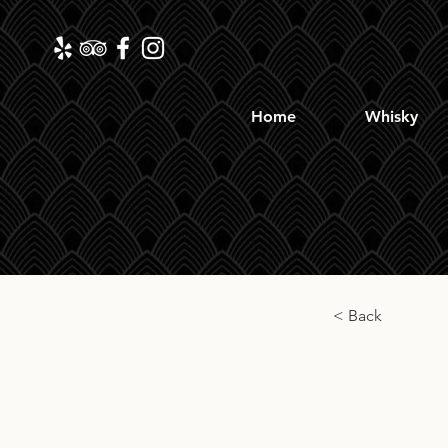
Home
Whisky
< Back
Spey