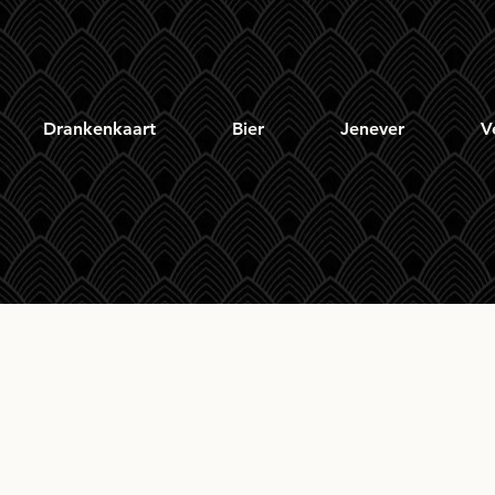
Drankenkaart
Bier
Jenever
V
 Chairman's Choice