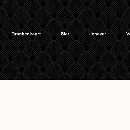
Drankenkaart
Bier
Jenever
V
gbank 10yr Local Bar