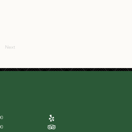
Next
00
00