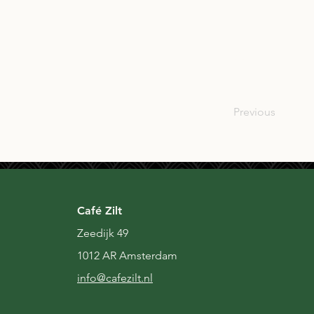
SCO
Previous
Café Zilt
Zeedijk 49
1012 AR Amsterdam
i
nfo@cafezilt.nl