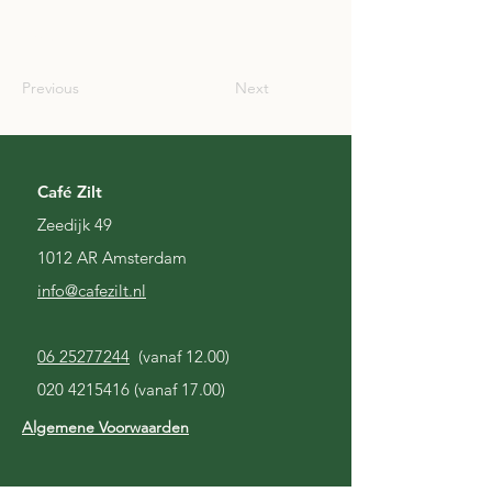
AUS
Previous
Next
Café Zilt
Zeedijk 49
1012 AR Amsterdam
i
nfo@cafezilt.nl
06 25277244
(vanaf 12.00)
020 4215416
(vanaf 17.00)
Algemene Voorwaarden