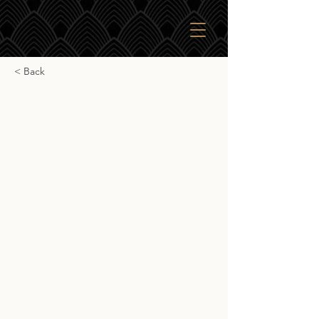
< Back
Starward Solera
Starward Solera