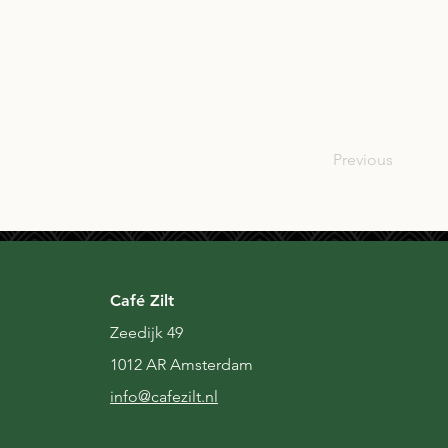
IRL
Previous
Café Zilt
Zeedijk 49
1012 AR Amsterdam
i
nfo@cafezilt.nl