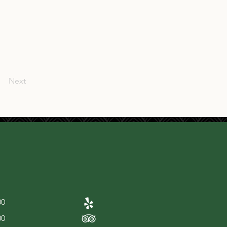
Next
00
00