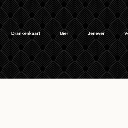
Drankenkaart
Bier
Jenever
V
ng Virgin Portugese 