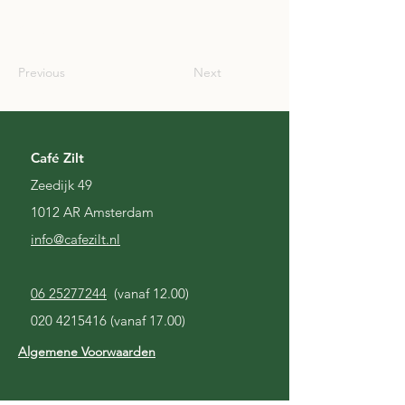
GBR
Previous
Next
Café Zilt
Zeedijk 49
1012 AR Amsterdam
i
nfo@cafezilt.nl
06 25277244
(vanaf 12.00)
020 4215416
(vanaf 17.00)
Algemene Voorwaarden