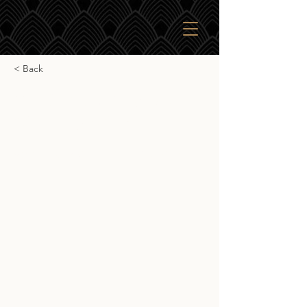
< Back
VM Cambus Single Grain
24yr Single Cask
VM Cambus Single Grain 24yr Single
Cask