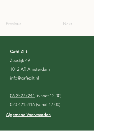
SCO
Previous
Next
Café Zilt
Zeedijk 49
1012 AR Amsterdam
i
nfo@cafezilt.nl
06 25277244
(vanaf 12.00)
020 4215416
(vanaf 17.00)
Algemene Voorwaarden