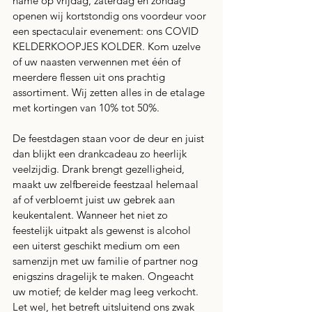
name op vrijdag, zaterdag en zondag 
openen wij kortstondig ons voordeur voor 
een spectaculair evenement: ons COVID 
KELDERKOOPJES KOLDER. Kom uzelve 
of uw naasten verwennen met één of 
meerdere flessen uit ons prachtig 
assortiment. Wij zetten alles in de etalage 
met kortingen van 10% tot 50%. 
De feestdagen staan voor de deur en juist 
dan blijkt een drankcadeau zo heerlijk 
veelzijdig. Drank brengt gezelligheid, 
maakt uw zelfbereide feestzaal helemaal 
af of verbloemt juist uw gebrek aan 
keukentalent. Wanneer het niet zo 
feestelijk uitpakt als gewenst is alcohol 
een uiterst geschikt medium om een 
samenzijn met uw familie of partner nog 
enigszins dragelijk te maken. Ongeacht 
uw motief; de kelder mag leeg verkocht. 
Let wel, het betreft uitsluitend ons zwak 