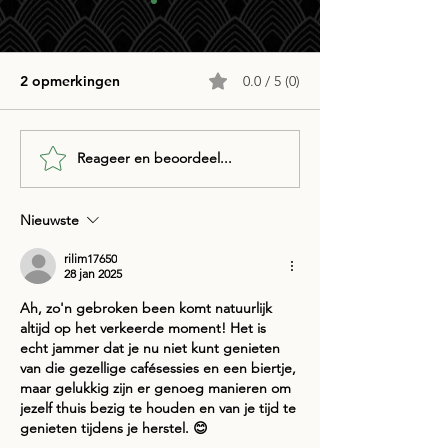
2 opmerkingen
0.0 / 5 (0)
Café ZILT PopQuiz
Reageer en beoordeel...
ZondagMiddagJ
Nieuwste
rilim17650
28 jan 2025
Ah, zo'n gebroken been komt natuurlijk 
altijd op het verkeerde moment! Het is 
echt jammer dat je nu niet kunt genieten 
van die gezellige cafésessies en een biertje, 
maar gelukkig zijn er genoeg manieren om 
jezelf thuis bezig te houden en van je tijd te 
genieten tijdens je herstel. 😊