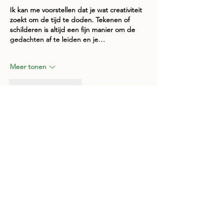
Ik kan me voorstellen dat je wat creativiteit 
zoekt om de tijd te doden. Tekenen of 
schilderen is altijd een fijn manier om de 
gedachten af te leiden en je…
Meer tonen
Like
Reageren
tipor54928
28 jan 2025
Oh, wat jammer dat ik er nu niet bij kan zijn 
in Café ZILT! Klinkt geweldig: lekker bier, 
heerlijk eten, heerlijk gezelschap en een 
nieuwe werknemer die het bier serveert. 😊
Maar hier is het probleem: ik heb mijn 
been gebroken en nu moet ik mijn tijd 
thuis doorbrengen in plaats van te 
genieten van gezellige avonden in een 