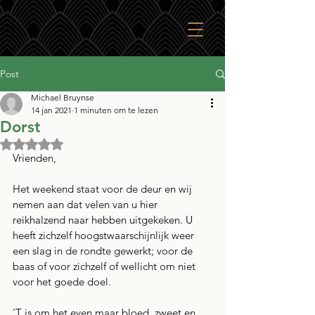
Post
Michael Bruynse
14 jan 2021
1 minuten om te lezen
Dorst
Beoordeeld met NaN uit 5 sterren.
Vrienden, 
Het weekend staat voor de deur en wij 
nemen aan dat velen van u hier 
reikhalzend naar hebben uitgekeken. U 
heeft zichzelf hoogstwaarschijnlijk weer 
een slag in de rondte gewerkt; voor de 
baas of voor zichzelf of wellicht om niet 
voor het goede doel. 
'T is om het even maar bloed, zweet en 