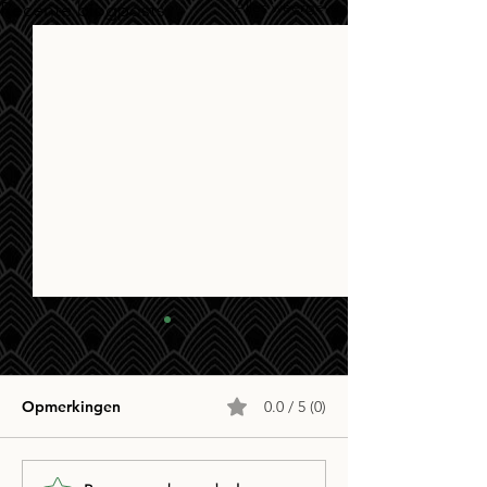
Alles weergeven
Recente blogposts
Opmerkingen
0.0 / 5 (0)
Café ZILT PopQuiz