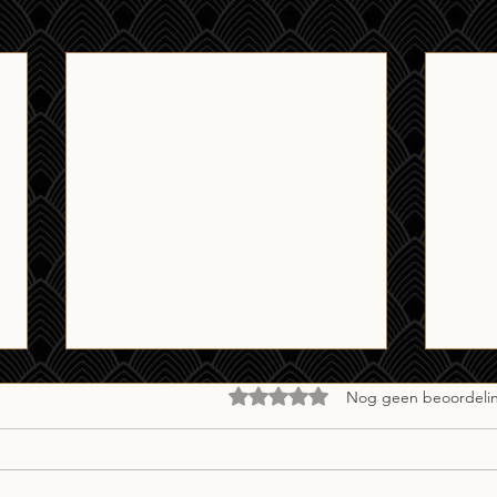
Beoordeeld met 0 uit 5 sterren.
Nog geen beoordeli