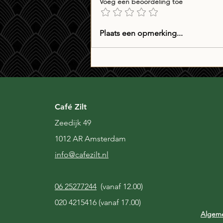
Voeg een beoordeling toe
Whiskyverslag: drie maal
Plaats een opmerking...
Matsui Daisen blended
whisky
Café Zilt
Zeedijk 49
1012 AR Amsterdam
i
nfo@cafezilt.nl
06 25277244
(vanaf 12.00)
020 4215416 (vanaf 17.00)
Algem