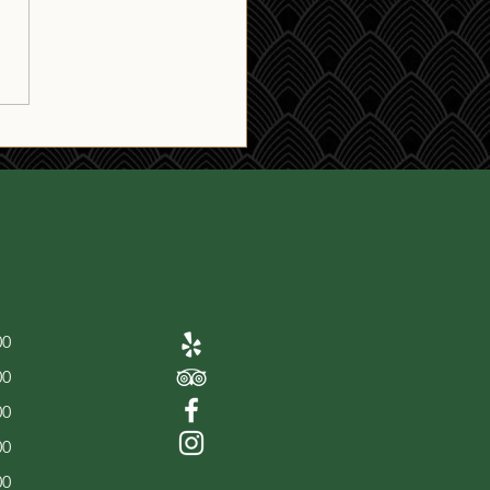
agMiddagJazzSessie
00
00
00
00
00