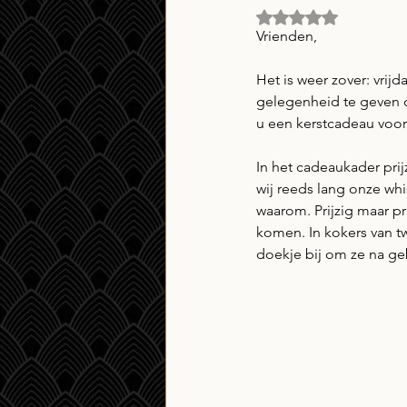
Beoordeeld met NaN
Vrienden, 
Het is weer zover: vrij
gelegenheid te geven d
u een kerstcadeau voor 
In het cadeaukader prij
wij reeds lang onze whi
waarom. Prijzig maar pra
komen. In kokers van twe
doekje bij om ze na ge