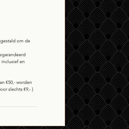
itgestald om de 
gegarandeerd 
 inclusief en 
an €50,- worden 
or slechts €9,- )