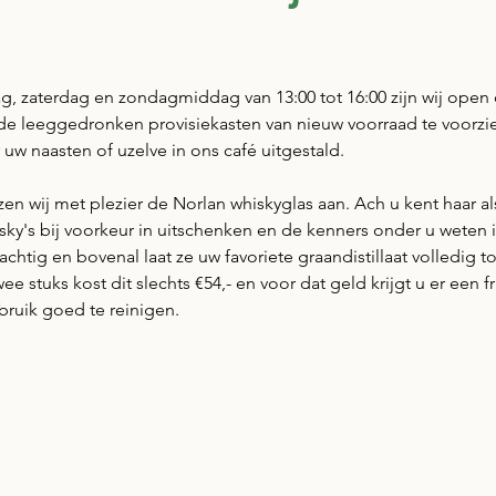
 uit 5 sterren.
dag, zaterdag en zondagmiddag van 13:00 tot 16:00 zijn wij open
e leeggedronken provisiekasten van nieuw voorraad te voorzien
uw naasten of uzelve in ons café uitgestald. 
zen wij met plezier de Norlan whiskyglas aan. Ach u kent haar al
sky's bij voorkeur in uitschenken en de kenners onder u weten 
chtig en bovenal laat ze uw favoriete graandistillaat volledig to
e stuks kost dit slechts €54,- en voor dat geld krijgt u er een f
bruik goed te reinigen.