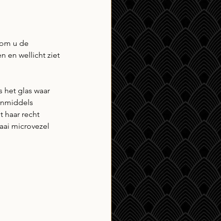
 om u de 
 en wellicht ziet 
s het glas waar 
inmiddels 
t haar recht 
raai microvezel 