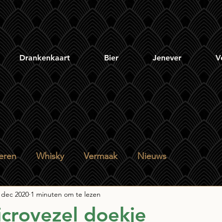
Drankenkaart
Bier
Jenever
V
eren
Whisky
Vermaak
Nieuws
 dec 2020
1 minuten om te lezen
icrovezel doekje