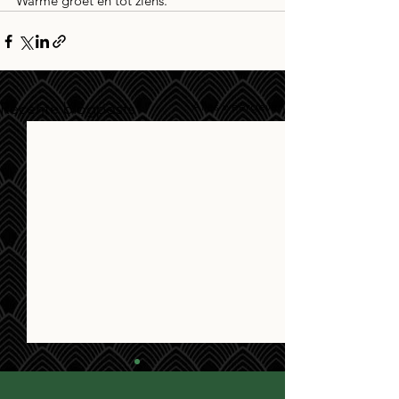
Warme groet en tot ziens.
Alles weergeven
Recente blogposts