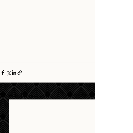
Alles weergeven
Recente blogposts