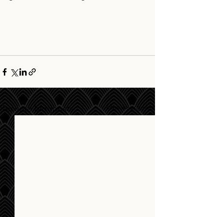
Alles weergeven
Recente blogposts