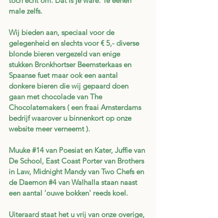
toch echt om. Dat is je ware. Te eenen 
male zelfs.
Wij bieden aan, speciaal voor de 
gelegenheid en slechts voor € 5,- diverse 
blonde bieren vergezeld van enige 
stukken Bronkhortser Beemsterkaas en 
Spaanse fuet maar ook een aantal 
donkere bieren die wij gepaard doen 
gaan met chocolade van The 
Chocolatemakers ( een fraai Amsterdams 
bedrijf waarover u binnenkort op onze 
website meer verneemt ). 
Muuke #14 van Poesiat en Kater, Juffie van 
De School, East Coast Porter van Brothers 
in Law, Midnight Mandy van Two Chefs en 
de Daemon #4 van Walhalla staan naast 
een aantal 'ouwe bokken' reeds koel. 
Uiteraard staat het u vrij van onze overige, 