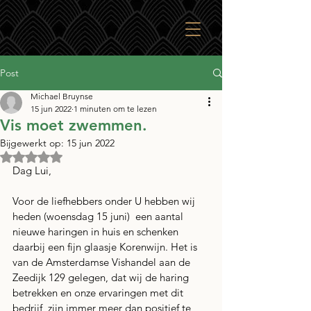
Post
Michael Bruynse
15 jun 2022
1 minuten om te lezen
Vis moet zwemmen.
Bijgewerkt op:
15 jun 2022
Beoordeeld met NaN uit 5 sterren.
Dag Lui,
Voor de liefhebbers onder U hebben wij 
heden (woensdag 15 juni)  een aantal 
nieuwe haringen in huis en schenken 
daarbij een fijn glaasje Korenwijn. Het is 
van de Amsterdamse Vishandel aan de 
Zeedijk 129 gelegen, dat wij de haring 
betrekken en onze ervaringen met dit 
bedrijf  zijn immer meer dan positief te 