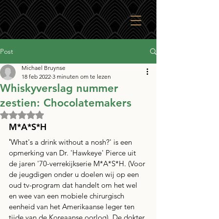
Post
Michael Bruynse
18 feb 2022
3 minuten om te lezen
Whiskyverslag nummer
zestien: Chocolatemakers
Beoordeeld met NaN uit 5 sterren.
M*A*S*H
'
What's a drink without a nosh?' is een 
opmerking van Dr. 'Hawkeye' Pierce uit 
de jaren '70-verrekijkserie M*A*S*H. (Voor 
de jeugdigen onder u doelen wij op een 
oud tv-program dat handelt om het wel 
en wee van een mobiele chirurgisch 
eenheid van het Amerikaanse leger ten 
tijde van de Koreaanse oorlog). De dokter 