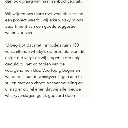
dan ook graag van haar aanbod gebruik.
Wij wijden ons thans met veel plezier aan 
een project waarbij wij elke whisky in ons 
assortiment van een goede suggestie 
willen voorzien. 
 U begrijpt dat met inmiddels ruim 150 
verschillende whisky's op onze planken dit 
enige tijd vergt en wij vragen u om enig 
geduld bij het voltooien van de 
voorgenomen klus. Voorlopig beginnen 
wij de bestaande whiskyverslagen aan te 
vullen met een chocoladeaanbeveling en 
u mag er op rekenen dat wij alle nieuwe 
whiskyverslagen gelijk gepaard doen 
gaan van eenzelfde aanbeveling.
Houdt u onze vorderingen hier goed in de 
gaten want het leven is net vurrukkullukker 
geworden.