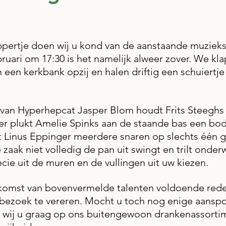
 uit 5 sterren.
pertje doen wij u kond van de aanstaande muziekse
bruari om 17:30 is het namelijk alweer zover. We kl
en een kerkbank opzij en halen driftig een schuiertje
 
van Hyperhepcat Jasper Blom houdt Frits Steeghs 
er plukt Amelie Spinks aan de staande bas een bod
 Linus Eppinger meerdere snaren op slechts één gi
e zaak niet volledig de pan uit swingt en trilt onderw
ie uit de muren en de vullingen uit uw kiezen. 
komst van bovenvermelde talenten voldoende rede
 bezoek te vereren. Mocht u toch nog enige aanspo
 wij u graag op ons buitengewoon drankenassorti