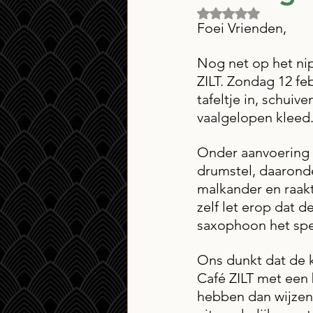
Beoordeeld met NaN
Foei Vrienden,
Nog net op het nip
ZILT. Zondag 12 fe
tafeltje in, schuiv
vaalgelopen kleed.
Onder aanvoering 
drumstel, daarond
malkander en raakt
zelf let erop dat d
saxophoon het spec
Ons dunkt dat de 
Café ZILT met een
hebben dan wijzen