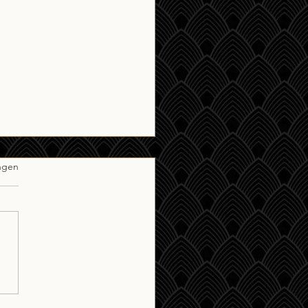
ngen
agMiddagJazzSessie