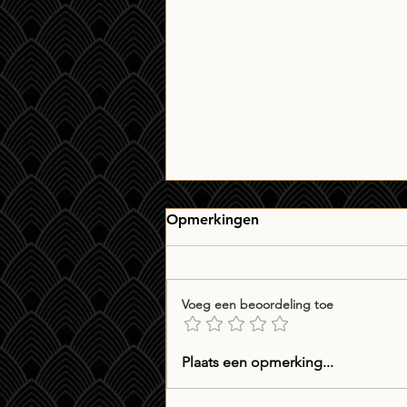
Opmerkingen
Voeg een beoordeling toe
Whiskyverslag: drie maal
Plaats een opmerking...
Matsui Daisen blended
whisky