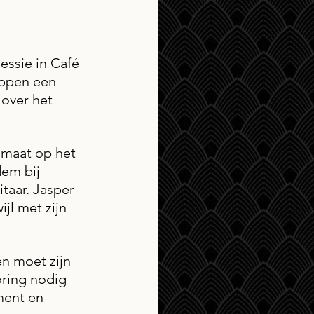
ssie in Café 
appen een 
 over het 
maat op het 
em bij 
taar. Jasper 
ijl met zijn 
n moet zijn 
ring nodig 
ment en 