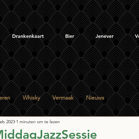
Drankenkaart
Bier
Jenever
V
eren
Whisky
Vermaak
Nieuws
feb 2023
1 minuten om te lezen
iddagJazzSessie