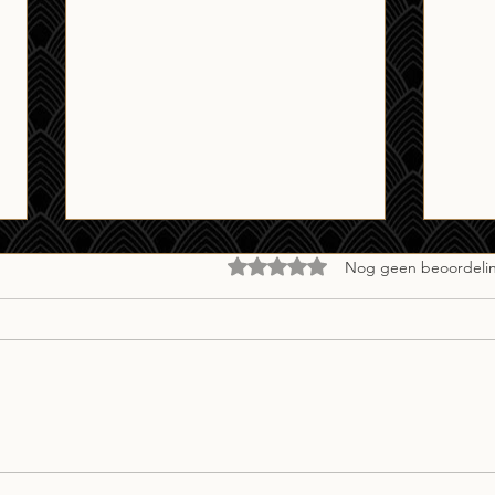
Beoordeeld met 0 uit 5 sterren.
Nog geen beoordeli
Café ZILT PopQuiz
Zond