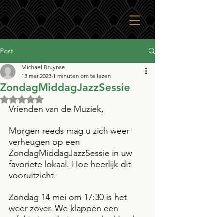
Post
Michael Bruynse
13 mei 2023
1 minuten om te lezen
ZondagMiddagJazzSessie
Beoordeeld met NaN uit 5 sterren.
Vrienden van de Muziek, 
Morgen reeds mag u zich weer 
verheugen op een 
ZondagMiddagJazzSessie in uw 
favoriete lokaal. Hoe heerlijk dit 
vooruitzicht.
Zondag 14 mei om 17:30 is het 
weer zover. We klappen een 