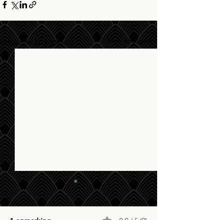
Alles weergeven
Recente blogposts